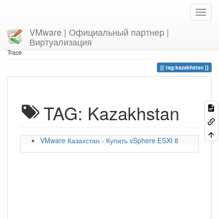
VMware | Официальный партнер |
Виртуализация
Home
You are here
tag
kazakhstan
Trace
tag:kazakhstan
TAG: Kazakhstan
VMware Казахстан - Купить vSphere ESXI 8