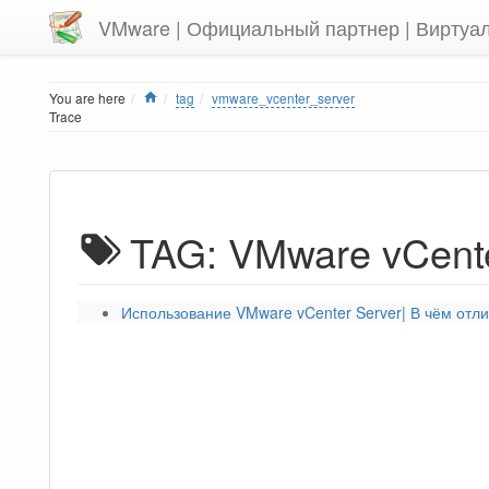
VMware | Официальный партнер | Виртуа
Home
You are here
tag
vmware_vcenter_server
Trace
TAG: VMware vCente
Использование VMware vCenter Server| В чём отл