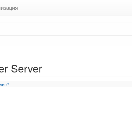
лизация
r Server
ичие?