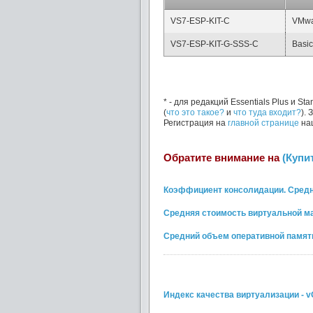
VS7-ESP-KIT-C
VMwar
VS7-ESP-KIT-G-SSS-C
Basic
* - для редакций Essentials Plus и 
(
что это такое?
и
что туда входит?
).
Регистрация на
главной странице
на
Обратите внимание на
(Купи
Коэффициент консолидации. Средн
Средняя стоимость виртуальной ма
Средний объем оперативной памяти
Индекс качества виртуализации - v