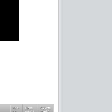
Кол-
Цена
Сумма
во
(руб. )
(руб. )