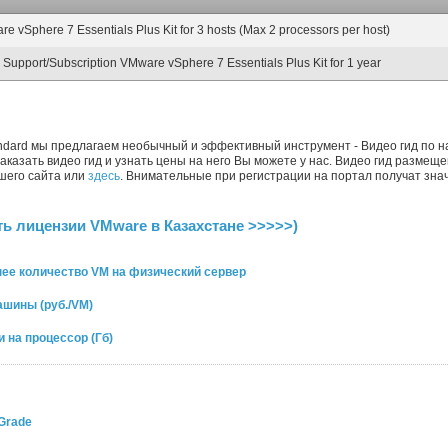
e vSphere 7 Essentials Plus Kit for 3 hosts (Max 2 processors per host)
 Support/Subscription VMware vSphere 7 Essentials Plus Kit for 1 year
Standard мы предлагаем необычный и эффективный инструмент - Видео гид по 
 Заказать видео гид и узнать цены на него Вы можете у нас. Видео гид разме
шего сайта или
здесь
. Внимательные при регистрации на портал получат знач
ть лицензии VMware в Казахстане >>>>>)
ее количество VM на физический сервер
шины (руб./VM)
 на процессор (Гб)
Grade