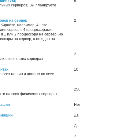
шин (VM)
6
льных серверов) Вы планируете
оров на сервер
2
ыбираете, например, 4 - это
один сервер с 4 процессорами.
к и 1 или 2 процессора на сервер (но
ессоры на сервер, а не ядра на
2
сех физических серверах
айтах
10
 всех машин и данных на всех
256
и на всех физических серверах
машин
Нет
х машин
Да
Да
Да