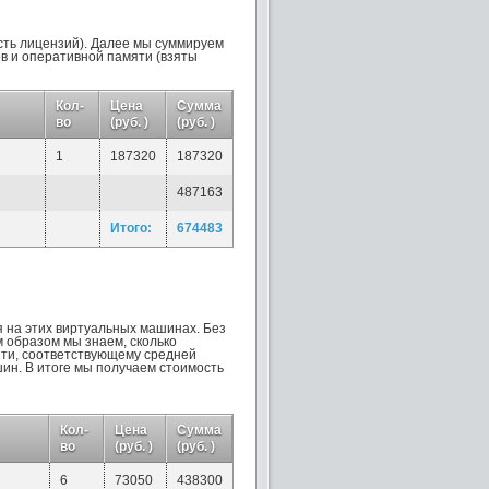
сть лицензий). Далее мы суммируем
в и оперативной памяти (взяты
Кол-
Цена
Сумма
во
(руб. )
(руб. )
1
187320
187320
487163
Итого:
674483
 на этих виртуальных машинах. Без
 образом мы знаем, сколько
яти, соответствующему средней
ин. В итоге мы получаем стоимость
Кол-
Цена
Сумма
во
(руб. )
(руб. )
6
73050
438300