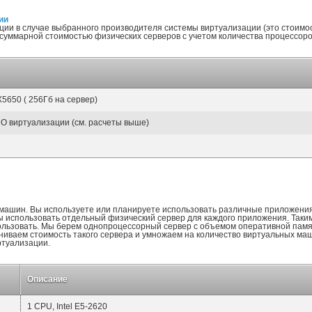
ии
ции в случае выбранного производителя системы виртуализации (это стоимо
суммарной стоимостью физических серверов с учетом количества процессоро
 X5650 ( 256Гб на сервер)
О виртуализации (см. расчеты выше)
 машин. Вы используете или планируете использовать различные приложения
 использовать отдельный физический сервер для каждого приложения. Таким
ользовать. Мы берем однопроцессорный сервер с объемом оперативной пам
иваем стоимость такого сервера и умножаем на количество виртуальных маш
ртуализации.
Описание
1 CPU, Intel E5-2620