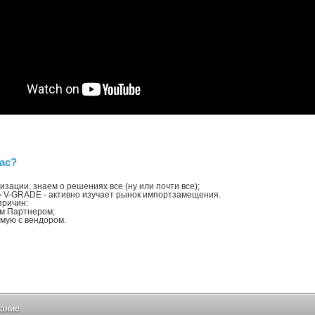
ас?
ации, знаем о решениях все (ну или почти все);
V-GRADE - активно изучает рынок импортзамещения.
причин:
м Партнером;
мую с вендором.
ание