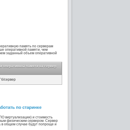
перативную память по серверам
ьше оперативной памяти, чем
 чем заданный объем оперативной
 оперативной памяти на сервер
Гб/сервер
ботать по старинке
ПО виртуализации) и стоимость
ьным физическим сервером. Сервер
а в общем случае будут попроще и