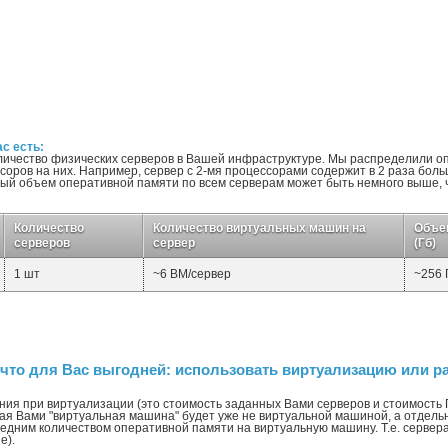
с есть:
личество физических серверов в Вашей инфраструктуре. Мы распределили о
оров на них. Например, сервер с 2-мя процессорами содержит в 2 раза бол
ый объем оперативной памяти по всем серверам может быть немного выше,
Количество
Количество виртуальных машин на
Объем
серверов
сервер
(Гб)
1 шт
~6 ВМ/сервер
~256 
 что для Вас выгодней: использовать виртуализацию или ра
ия при виртуализации (это стоимость заданных Вами серверов и стоимость 
ая Вами "виртуальная машина" будет уже не виртуальной машиной, а отдел
редним количеством оперативной памяти на виртуальную машину. Т.е. сервер
е).