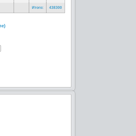
Итого:
438300
ле)