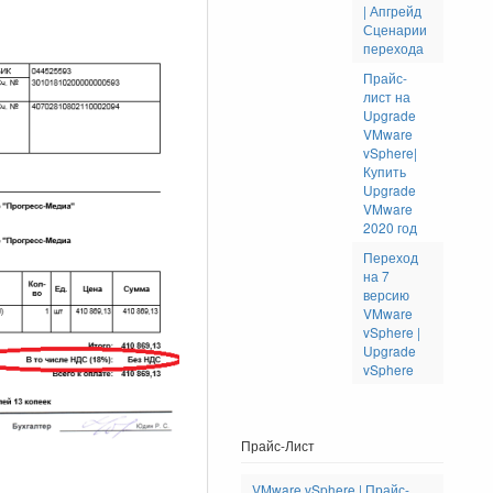
| Апгрейд
Сценарии
перехода
Прайс-
лист на
Upgrade
VMware
vSphere|
Купить
Upgrade
VMware
2020 год
Переход
на 7
версию
VMware
vSphere |
Upgrade
vSphere
Прайс-Лист
VMware vSphere | Прайс-