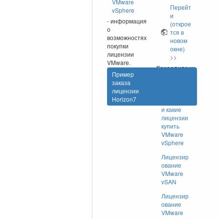
VMware
Перейт
vSphere
и
- информация
(открое
о
тся в
возможностях
новом
покупки
окне)
лицензии
>>
VMware.
Консолидаци
Пример
я серверов
заказа
лицензии
VMware
Horizon7
ESXi - как
и какие
лицензии
купить
VMware
vSphere
Лицензир
ование
VMware
vSAN
Лицензир
ование
VMware