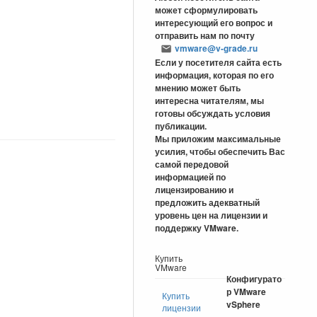
может сформулировать
интересующий его вопрос и
отправить нам по почту
vmware@v-grade.ru
Если у посетителя сайта есть
информация, которая по его
мнению может быть
интересна читателям, мы
готовы обсуждать условия
публикации.
Мы приложим максимальные
усилия, чтобы обеспечить Вас
самой передовой
информацией по
лицензированию и
предложить адекватный
уровень цен на лицензии и
поддержку VMware.
Купить
VMware
Конфигурато
р VMware
Купить
vSphere
лицензии