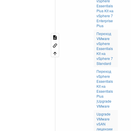
vSphere
Essentials
Plus Kit на
vSphere 7
Enterprise
Plus
Переход
VMware
vSphere
Essentials
Kit на
vSphere 7
Standard
Переход
vSphere
Essentials
Kit на
Essentials
Plus
|Upgrade
VMware
Upgrade
VMware
vSAN
лицензии