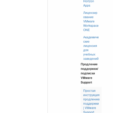
Horizon
Apps
Лицензир
ование
VMware
Workspace
ONE
Академиче
ские
лицензия
для
учебных
заведений
Продление
поддержки/
подписки
VMware
Support
Простая
инструкция
продлению
поддержки
| VMware
Support