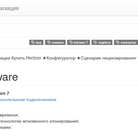
лизация
buy
vmware
horizon 7
vsphere
enterprise
лизации Купить Horizon ★Конфигуратор ★Сценарии лицензировани
ware
on 7
араллельным подключением
 времени;
технологии мгновенного клонирования;
иками;