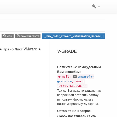
ccu
pavel karasev
buy_order_vmware_virtualization_license
я ★Прайс-Лист VMware ★
V-GRADE
Свяжитесь с нами удобным
Вам способом:
e-mail:
vmware@v-
grade.ru
, тел.:
+7(495)662-58-98
Так же Вы можете задать нам
вопрос или оставить заявку,
используя форму чата в
нижнем правом углу экрана.
Оставьте Ваш запрос.
Любой посетитель сайта