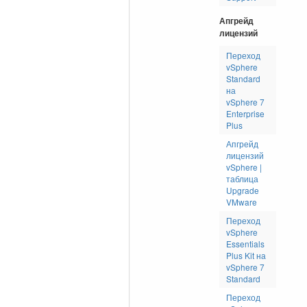
Апгрейд
лицензий
Переход
vSphere
Standard
на
vSphere 7
Enterprise
Plus
Апгрейд
лицензий
vSphere |
таблица
Upgrade
VMware
Переход
vSphere
Essentials
Plus Kit на
vSphere 7
Standard
Переход