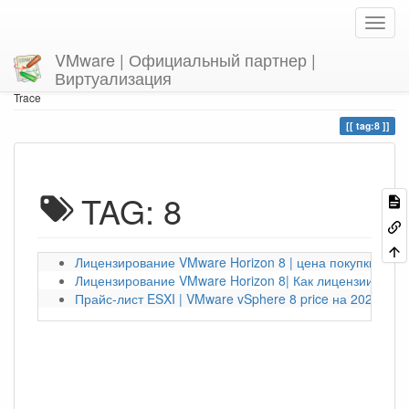
VMware | Официальный партнер |
Виртуализация
Home
You are here
tag
8
Trace
tag:8
TAG: 8
Лицензирование VMware Horizon 8 | цена покупки
Лицензирование VMware Horizon 8| Как лицензии прио
Прайс-лист ESXI | VMware vSphere 8 price на 2024 год