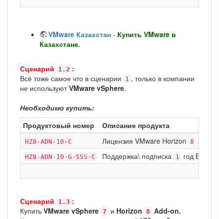
VMware Казахстан
-
Купить VMware в
Казахстане.
Сценарий
:
1.2
Всё тоже самое что в сценарии
, только в компании
1
не используют
VMware vSphere
.
Необходимо купить:
Продуктовый номер
Описание продукта
Лицензия VMware Horizon
Advan
HZ8-ADN-10-C
8
Поддержка\ подписка
год Basic S
HZ8-ADN-10-G-SSS-C
1
Сценарий
:
1.3
Купить
VMware vSphere
и
Horizon
Add-on.
7
8