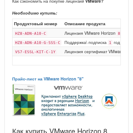
Как сэкономить на покупке лицензий
VMware?
Необходимо купить:
Продуктовый номер
Описание продукта
Лицензия VMware Horizon
Adva
HZ8-ADN-A10-C
8
Поддержка\ подписка
год Basic
HZ8-ADN-A10-G-SSS-C
1
Лицензия сертификат VMware vSp
VS7-ESSL-KIT-C-1Y
Прайс-лист на VMware Horizon ''8''
Как купить VMware Horizon 8