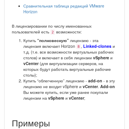
Сравнительная таблица редакций VMware
Horizon
В лицензировании по числу именованных
пользователей есть
возможности:
2
Купить
“полновесную”
лицензию - эта
лицензия включает Horizon
,
Linked-clones
и
8
т.д. (т.е. все возможности виртуальных рабочих
столов) и включает в себя лицензии
vSphere
и
vCenter
(для виртуализации серверов, на
которых будут работать виртуальные рабочие
столы);
Купить “облегченную” лицензию -
add-on
- в эту
лицензию не входит vSphere и
vCenter
.
Add-on
Вы можете купить, если уже ранее покупали
лицензии на
vSphere
и
vCenter
;
Примеры