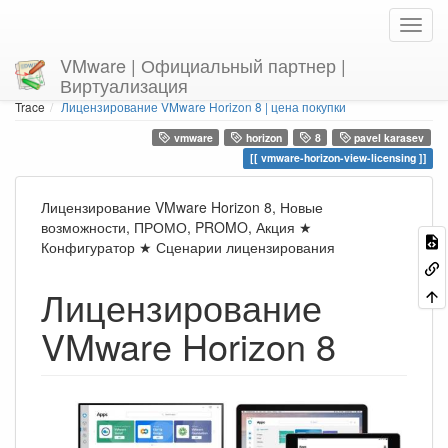
VMware | Официальный партнер |
Виртуализация
Home
You are here
Trace
Лицензирование VMware Horizon 8 | цена покупки
vmware
horizon
8
pavel karasev
vmware-horizon-view-licensing
Лицензирование VMware Horizon 8, Новые
возможности, ПРОМО, PROMO, Акция ★
Конфигуратор ★ Сценарии лицензирования
Лицензирование
VMware Horizon 8