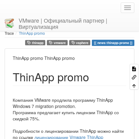
VMware | Официальный партнер |
Виртуализация
Home
You are here
news
ThinApp promo
Trace
ThinApp promo
thinapp
vmware
vsphere
news:thinapp-promo
ThinApp promo ThinApp promo
ThinApp promo
Компания VMware продлила программу ThinApp
Windows 7 migration promotion.
Программа предлагает купить лицензии ThinApp со
скидкой 75%.
Подробности о лицензировании ThinApp можно найти
по ссылке
лицензирование Vmware ThinApp