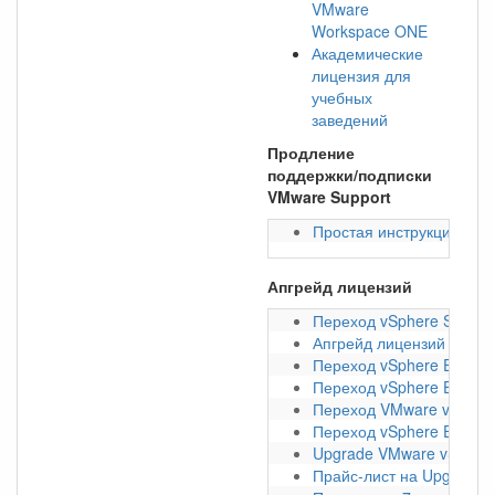
VMware
Workspace ONE
Академические
лицензия для
учебных
заведений
Продление
поддержки/подписки
VMware Support
Простая инструкция про
Апгрейд лицензий
Переход vSphere Standar
Апгрейд лицензий vSphe
Переход vSphere Essentia
Переход vSphere Essentia
Переход VMware vSphere 
Переход vSphere Essentia
Upgrade VMware vSAN ли
Прайс-лист на Upgrade 