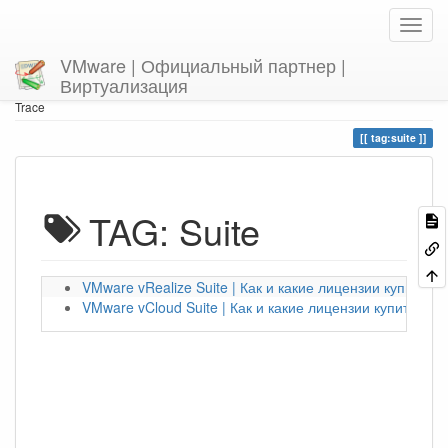
VMware | Официальный партнер |
Виртуализация
Home
You are here
tag
suite
Trace
tag:suite
TAG: Suite
VMware vRealize Suite | Как и какие лицензии купить?
VMware vCloud Suite | Как и какие лицензии купить?