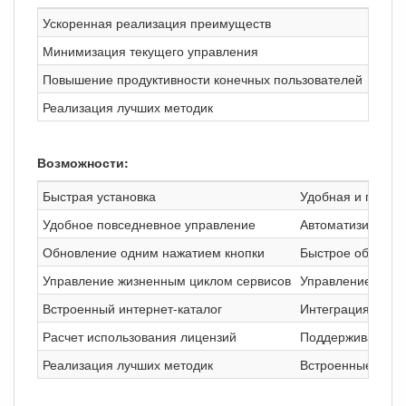
Ускоренная реализация преимуществ
Упрос
Минимизация текущего управления
Обесп
Повышение продуктивности конечных пользователей
Предо
Реализация лучших методик
Согла
Возможности:
Быстрая установка
Удобная и гибкая
Удобное повседневное управление
Автоматизирован
Обновление одним нажатием кнопки
Быстрое обновлен
Управление жизненным циклом сервисов
Управление исход
Встроенный интернет-каталог
Интеграция с инт
Расчет использования лицензий
Поддерживает рас
Реализация лучших методик
Встроенные возм