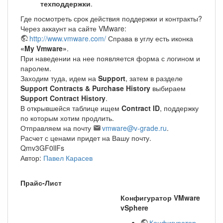
техподдержки
.
Где посмотреть срок действия поддержки и контракты?
Через аккаунт на сайте VMware:
http://www.vmware.com/
Справа в углу есть иконка
«My Vmware»
.
При наведении на нее появляется форма с логином и
паролем.
Заходим туда, идем на
Support
, затем в разделе
Support Contracts & Purchase History
выбираем
Support Contract History
.
В открывшейся таблице ищем
Contract ID
, поддержку
по которым хотим продлить.
Отправляем на почту
vmware@v-grade.ru
.
Расчет с ценами придет на Вашу почту.
Qmv3GF0llFs
Автор:
Павел Карасев
Прайс-Лист
Конфигуратор VMware
vSphere
Конфигуратор