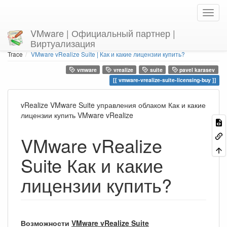
VMware | Официальный партнер |
Виртуализация
Home
You are here
Trace
VMware vRealize Suite | Как и какие лицензии купить?
vmware
vrealize
suite
pavel karasev
vmware-vrealize-suite-licensing-buy
vRealize VMware Suite управления облаком Как и какие
лицензии купить VMware vRealize
VMware vRealize
Suite Как и какие
лицензии купить?
Возможности
VMware vRealize Suite