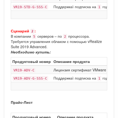
Поддержка\ подписка на
год Basic
VR19-STD-G-SSS-C
1
Сценарий
:
2
В компании
серверов – по
процессора.
5
2
Требуется управления облаком с помощью vRealize
Suite 2019 Advanced.
Необходимо купить:
Продуктовый номер
Описание продукта
Лицензия сертификат VMware vRealiz
VR19-ADV-C
Поддержка\ подписка на
год Basic
VR19-ADV-G-SSS-C
1
Прайс-Лист
Продуктовый номер
Описание продукта