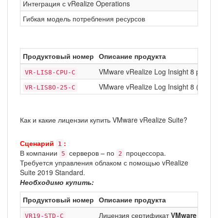
Интеграция с vRealize Operations
Гибкая модель потребления ресурсов
Продуктовый номер
Описание продукта
VMware vRealize Log Insight 8 per C
VR-LIS8-CPU-C
VMware vRealize Log Insight 8 (25 OS
VR-LIS8O-25-C
Как и какие лицензии купить VMware vRealize Suite?
Сценарий
:
1
В компании
серверов – по
процессора.
5
2
Требуется управления облаком с помощью vRealize
Suite 2019 Standard.
Необходимо купить:
Продуктовый номер
Описание продукта
Лицензия сертификат
VMware vReali
VR19-STD-C