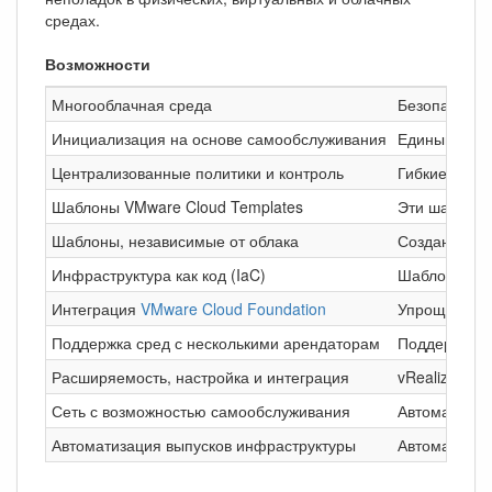
средах.
Возможности
Многооблачная среда
Безопасный у
Инициализация на основе самообслуживания
Единый согл
Централизованные политики и контроль
Гибкие сред
Шаблоны VMware Cloud Templates
Эти шаблоны
Шаблоны, независимые от облака
Создание ша
Инфраструктура как код (IaC)
Шаблоны VMw
Интеграция
VMware Cloud Foundation
Упрощение п
Поддержка сред с несколькими арендаторам
Поддержка м
Расширяемость, настройка и интеграция
vRealize Orc
Сеть с возможностью самообслуживания
Автоматизац
Автоматизация выпусков инфраструктуры
Автоматизац