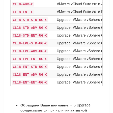
VMware vCloud Suite 2018 Advanced
CL18-ADV-C
VMware vCloud Suite 2018 Enterpris
CL18-ENT-C
Upgrade: VMware vSphere 6 Standar
CL18-STD-STD-UG-C
Upgrade: VMware vSphere 6 Standar
CL18-STD-ADV-UG-C
Upgrade: VMware vSphere 6 Standar
CL18-STD-ENT-UG-C
Upgrade: VMware vSphere 6 Enterpr
CL18-EPL-STD-UG-C
Upgrade: VMware vSphere 6 Enterpr
CL18-EPL-ADV-UG-C
Upgrade: VMware vSphere 6 Enterpri
CL18-EPL-ENT-UG-C
Upgrade: VMware vSphere 6 Enterpr
CL18-ENT-STD-UG-C
Upgrade: VMware vSphere 6 Enterpr
CL18-ENT-ADV-UG-C
Upgrade: VMware vSphere 6 Enterpr
CL18-ENT-ENT-UG-C
Обращаем Ваше внимание
, что Upgrade
осуществляется при наличии
активной