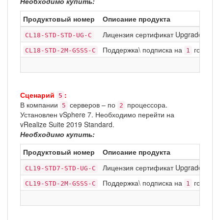
Необходимо купить:
Продуктовый номер
Описание продукта
Лицензия сертификат Upgrade: VMware
CL18-STD-STD-UG-C
Поддержка\ подписка на
год Basi
CL18-STD-2M-GSSS-C
1
Сценарий
:
5
В компании
серверов – по
процессора.
5
2
Установлен vSphere 7. Необходимо перейти на
vRealize Suite 2019 Standard.
Необходимо купить:
Продуктовый номер
Описание продукта
Лицензия сертификат Upgrade: VMwa
CL19-STD7-STD-UG-C
Поддержка\ подписка на
год Basi
CL19-STD-2M-GSSS-C
1