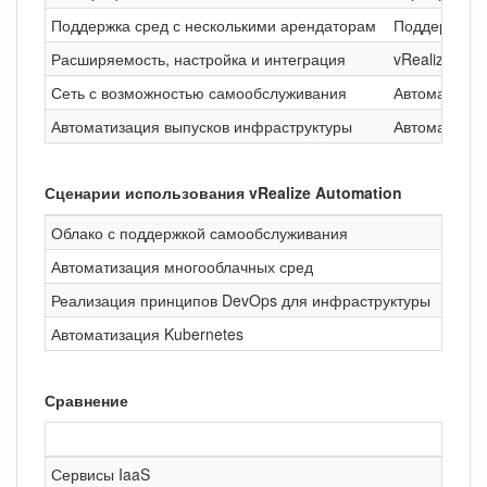
Поддержка сред с несколькими арендаторам
Поддержка м
Расширяемость, настройка и интеграция
vRealize Orc
Сеть с возможностью самообслуживания
Автоматизац
Автоматизация выпусков инфраструктуры
Автоматизац
Сценарии использования vRealize Automation
Облако с поддержкой самообслуживания
Транс
Автоматизация многооблачных сред
Расши
Реализация принципов DevOps для инфраструктуры
Внедр
Автоматизация Kubernetes
Обесп
Сравнение
Сервисы IaaS