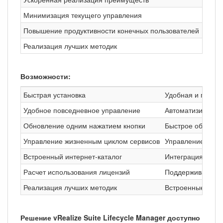
Минимизация текущего управления
Обесп
Повышение продуктивности конечных пользователей
Предо
Реализация лучших методик
Согла
Возможности:
Быстрая установка
Удобная и гибкая
Удобное повседневное управление
Автоматизирован
Обновление одним нажатием кнопки
Быстрое обновлен
Управление жизненным циклом сервисов
Управление исход
Встроенный интернет-каталог
Интеграция с инт
Расчет использования лицензий
Поддерживает рас
Реализация лучших методик
Встроенные возм
Решение vRealize Suite Lifecycle Manager доступно