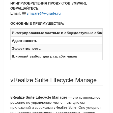
ИЛИПРИОБРЕТЕНИЯ ПРОДУКТОВ VMWARE
ОБРАЩАЙТЕСЬ:
Email:
vmware@v-grade.ru
ОСНОВНЫЕ ПРЕИМУЩЕСТВА:
Интегрированные частные и общедоступные облака
Р
Адаптивность
П
Эффективность
Б
Широкий выбор для разработчиков
Р
vRealize Suite Lifecycle Manage
vRealize Suite Lifecycle Manager
— это комплексное
решение по управлению жизненным циклом
приложений и сервисами vRealize Suite. Оно ускоряет
реализацию преимуществ, минимизирует текущее