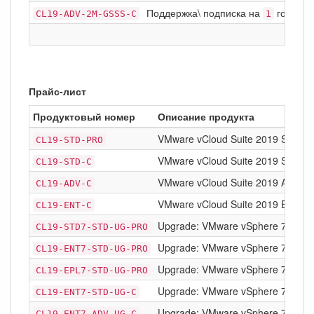
Поддержка\ подписка на
год Basi
CL19-ADV-2M-GSSS-C
1
Прайс-лист
Продуктовый номер
Описание продукта
VMware vCloud Suite 2019 Standa
CL19-STD-PRO
VMware vCloud Suite 2019 Standa
CL19-STD-C
VMware vCloud Suite 2019 Advan
CL19-ADV-C
VMware vCloud Suite 2019 Enterpr
CL19-ENT-C
Upgrade: VMware vSphere 7 Stand
CL19-STD7-STD-UG-PRO
Upgrade: VMware vSphere 7 Enterp
CL19-ENT7-STD-UG-PRO
Upgrade: VMware vSphere 7 Enterp
CL19-EPL7-STD-UG-PRO
Upgrade: VMware vSphere 7 Enterp
CL19-ENT7-STD-UG-C
Upgrade: VMware vSphere 7 Enterp
CL19-ENT7-ADV-UG-C