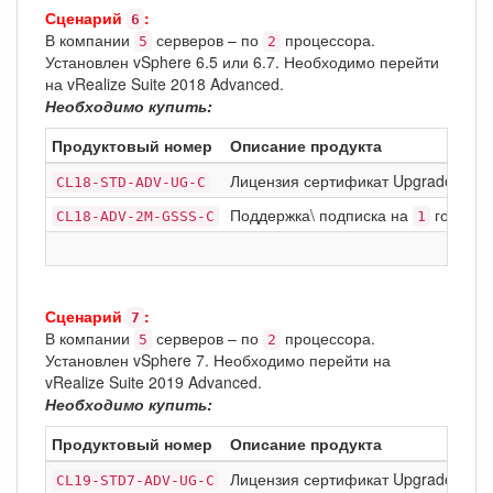
Сценарий
:
6
В компании
серверов – по
процессора.
5
2
Установлен vSphere 6.5 или 6.7. Необходимо перейти
на vRealize Suite 2018 Advanced.
Необходимо купить:
Продуктовый номер
Описание продукта
Лицензия сертификат Upgrade: VMware
CL18-STD-ADV-UG-C
Поддержка\ подписка на
год Basi
CL18-ADV-2M-GSSS-C
1
Сценарий
:
7
В компании
серверов – по
процессора.
5
2
Установлен vSphere 7. Необходимо перейти на
vRealize Suite 2019 Advanced.
Необходимо купить:
Продуктовый номер
Описание продукта
Лицензия сертификат Upgrade: VMwa
CL19-STD7-ADV-UG-C