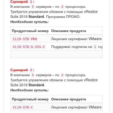
Сценарий
:
1
В компании
серверов – по
процессора.
5
2
Требуется управления облаком с помощью vRealize
Suite 2019
Standard
. Программа ПРОМО.
Необходимо купить:
Продуктовый номер
Описание продукта
Лицензия сертификат VMware vCloud
CL19-STD-PRO
Поддержка\ подписка на
год Basic
CL19-STD-G-SSS-C
1
Сценарий
:
2
В компании
серверов – по
процессора.
5
2
Требуется управления облаком с помощью vRealize
Suite 2019
Standard
.
Необходимо купить:
Продуктовый номер
Описание продукта
Лицензия сертификат VMware vCloud
CL19-STD-C