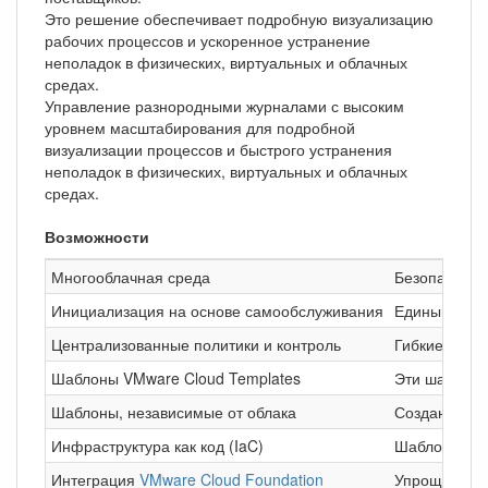
Это решение обеспечивает подробную визуализацию
рабочих процессов и ускоренное устранение
неполадок в физических, виртуальных и облачных
средах.
Управление разнородными журналами с высоким
уровнем масштабирования для подробной
визуализации процессов и быстрого устранения
неполадок в физических, виртуальных и облачных
средах.
Возможности
Многооблачная среда
Безопасный у
Инициализация на основе самообслуживания
Единый согл
Централизованные политики и контроль
Гибкие сред
Шаблоны VMware Cloud Templates
Эти шаблоны
Шаблоны, независимые от облака
Создание ша
Инфраструктура как код (IaC)
Шаблоны VMw
Интеграция
VMware Cloud Foundation
Упрощение п