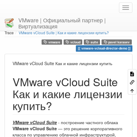
VMware | Официальный партнер |
Виртуализация
Home
You are here
Trace
VMware vCloud Suite | Как и какие лицензии купить?
vmware
vcloud
suite
pavel karasev
vmware-vcloud-director-demo
VMware vCloud Suite Как и какие лицензии купить
VMware vCloud Suite
Как и какие лицензии
купить?
VMware vCloud Suite
- построение частного облака
VMware vCloud Suite
— это решение корпоративного
класса по управлению облачной инфраструктурой,