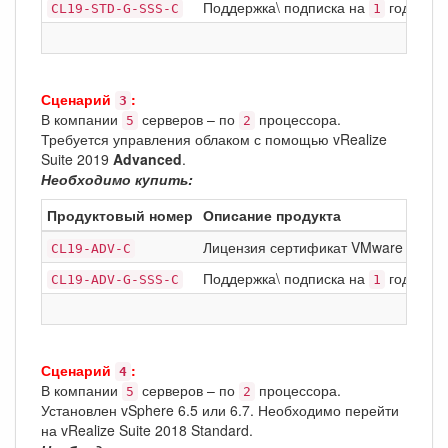
Поддержка\ подписка на
год Basic
CL19-STD-G-SSS-C
1
Сценарий
:
3
В компании
серверов – по
процессора.
5
2
Требуется управления облаком с помощью vRealize
Suite 2019
Advanced
.
Необходимо купить:
Продуктовый номер
Описание продукта
Лицензия сертификат VMware vCloud
CL19-ADV-C
Поддержка\ подписка на
год Basic
CL19-ADV-G-SSS-C
1
Сценарий
:
4
В компании
серверов – по
процессора.
5
2
Установлен vSphere 6.5 или 6.7. Необходимо перейти
на vRealize Suite 2018 Standard.