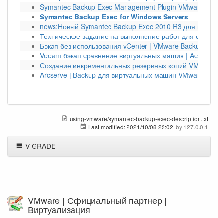
Symantec Backup Exec Management Plugin VMware vSph
Symantec Backup Exec for Windows Servers
news:Новый Symantec Backup Exec 2010 R3 для вирту
Техническое задание на выполнение работ для создан
Бэкап без использования vCenter | VMware Backup Sna
Veeam бэкап cравнение виртуальных машин | Acronis 
Создание инкрементальных резервных копий VMware |
Arcserve | Backup для виртуальных машин VMware vSp
using-vmware/symantec-backup-exec-description.txt
Last modified:
2021/10/08 22:02
by
127.0.0.1
V-GRADE
VMware | Официальный партнер |
Виртуализация