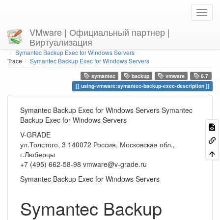
VMware | Официальный партнер |
Виртуализация
Home
You are here
using-vmware
Symantec Backup Exec for Windows Servers
Trace
Symantec Backup Exec for Windows Servers
symantec
backup
vmware
6.7
using-vmware:symantec-backup-exec-description
Symantec Backup Exec for Windows Servers Symantec
Backup Exec for Windows Servers
V-GRADE
ул.Толстого, 3
140072
Россия, Московская обл.,
г.Люберцы
+7 (495) 662-58-98
vmware@v-grade.ru
Symantec Backup Exec for Windows Servers
Symantec Backup