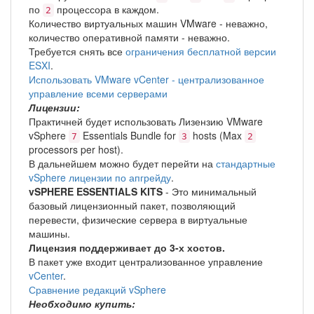
по
процессора в каждом.
2
Количество виртуальных машин VMware - неважно,
количество оперативной памяти - неважно.
Требуется снять все
ограничения бесплатной версии
ESXI
.
Использовать VMware vCenter - централизованное
управление всеми серверами
Лицензии:
Практичней будет использовать Лизензию VMware
vSphere
Essentials Bundle for
hosts (Max
7
3
2
processors per host).
В дальнейшем можно будет перейти на
стандартные
vSphere лицензии по апгрейду
.
vSPHERE ESSENTIALS KITS
- Это минимальный
базовый лицензионный пакет, позволяющий
перевести, физические сервера в виртуальные
машины.
Лицензия поддерживает до 3-х хостов.
В пакет уже входит централизованное управление
vCenter
.
Сравнение редакций vSphere
Необходимо купить: