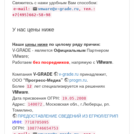
Свяжитесь с нами удобным Вам способом:
e-mail:
vmware@v-grade.ru
, тел.:
+7(495)662-58-98
У нас цены ниже
Наши
цены ниже
по целому ряду причин:
V-GRADE - является
Официальным
Партнером
VMware;
Работаем
без посредников
, напрямую с
VMware
.
Компания
V-GRADE
v-grade.ru
принадлежит,
ООО
“Прогресс-Медиа”
progm.ru
.
Более
лет специализируется на решениях
12
VMware
.
Дата присвоения ОГРН:
19.05.2008
Адрес:
, Московская обл., г.Люберцы, рп.
140072
Томилино,
ПРЕДОСТАВЛЕНИЕ СВЕДЕНИЙ ИЗ ЕГРЮЛ/ЕГРИП
ИНН:
7718705095
ОГРН:
1087746654753