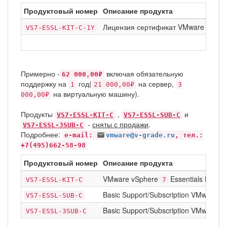
Продуктовый номер
Описание продукта
Лицензия сертификат VMware vSph
VS7-ESSL-KIT-C-1Y
Примерно -
включая обязательную
62 000,00₽
поддержку на
год(
на сервер,
1
21 000,00₽
3
на виртуальную машину).
000,00₽
Продукты
,
и
VS7-ESSL-KIT-C
VS7-ESSL-SUB-C
-
сняты с продажи
.
VS7-ESSL-3SUB-C
Подробнее:
e-mail:
vmware@v-grade.ru
, тел.:
+7(495)662-58-98
Продуктовый номер
Описание продукта
VMware vSphere
Essentials Kit for
VS7-ESSL-KIT-C
7
Basic Support/Subscription VMware v
VS7-ESSL-SUB-C
Basic Support/Subscription VMware v
VS7-ESSL-3SUB-C