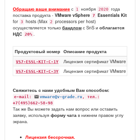
Обращаю ваше внимание
с
ноября
года
1
2020
поставка продукта -
VMware vSphere
Essentials Kit
7
for
hosts (Max
processors per host)
3
2
осуществляется только
бандлом
с SnS и
облагается
НДС
.
20%
Продуктовый номер
Описание продукта
Лицензия сертификат VMware vSph
VS7-ESSL-KIT-C-1Y
Лицензия сертификат VMware vSph
VS7-ESSL-KIT-C-3Y
Свяжитесь с нами удобным Вам способом:
e-mail:
vmware@v-grade.ru
, тел.:
+7(495)662-58-98
Так же Вы можете задать нам вопрос или оставить
заявку, используя
форму чата
в нижнем правом углу
экрана.
Лицензия бессрочная.