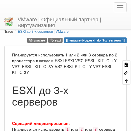
VMware | Официальный партнер |
Виртуализация
Home
You are here
vmware-blog
ESXI до 3-х серверов | VMware
Trace
ESXI до 3-х серверов | VMware
vmware
esxi
vmware-blog:esxi_do_3-x_serverov
Планируется использовать 1 или 2 или 3 сервера по 2
процессора в каждом ESXI ESXI VS7_ESSL_KIT_C_1Y
VS7_ESSL_KIT_C_3Y VS7-ESSL-KIT-C-1Y VS7-ESSL-
KIT-C-3Y
ESXI до 3-х
серверов
Сценарий лицензирования:
Планируется использовать
или
или
сервера
1
2
3