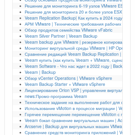
Решение для мониторинга 6-19 узлов VMware ESXi
Решение для мониторинга 20 и более узлов ESX
Veeam Replication Backup| Как купить в 2024 году?
АРМ VMware | Технические требования рабочих мест
Обзор продуктов семейства VMware vFabric
Veeam Silver Partner | Veeam Backup
Veeam backup для VMware | резервное копирование 
Мониторинг виртуальной среды VMware | HP Operatio
Сравнение редакций Veeam Backup Replication | Veea
Veeam купить (как купить Veeam + VMware, сценарий 
Veeam Software - Что нас ждет в 2022 году | Backup
Veeam | Backup
Обзор vCenter Operations | VMware vSphere
Veeam Backup Starter + VMware vSphere
Лицензирование Orion VSP | управление виртуальной 
news:Промо-программа Veeam
Техническое задание на выполнение работ для создан
Использование vMotion в процессе миграции | Veeam 
Горячее перемещение перемещение vMotion с помощ
Veeam бэкап cравнение виртуальных машин | Acronis 
Arcserve | Backup для виртуальных машин VMware vSp
Сравнение средств мониторинга приложений | Veeam