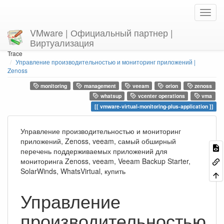
VMware | Официальный партнер |
Виртуализация
Home
You are here
Trace
Управление производительностью и мониторинг приложений |
Zenoss
monitoring
management
veeam
orion
zenoss
whatsup
vcenter operations
vma
vmware-virtual-monitoring-plus-application
Управление производительностью и мониторинг
приложений, Zenoss, veeam, самый обширный
перечень поддерживаемых приложений для
мониторинга Zenoss, veeam, Veeam Backup Starter,
SolarWinds, WhatsVirtual, купить
Управление
производительностью