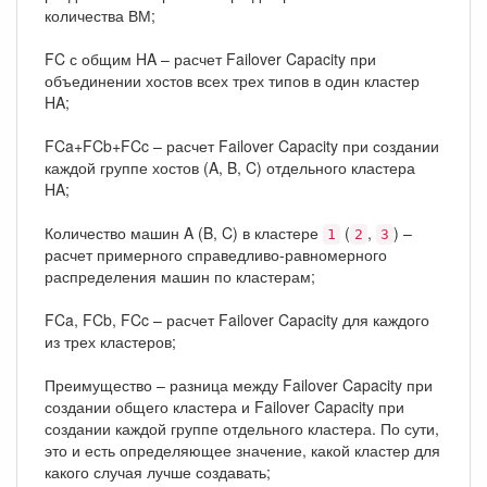
количества ВМ;
FC с общим HA – расчет Failover Capacity при
объединении хостов всех трех типов в один кластер
HA;
FCa+FCb+FCc – расчет Failover Capacity при создании
каждой группе хостов (A, B, C) отдельного кластера
HA;
Количество машин A (B, C) в кластере
(
,
) –
1
2
3
расчет примерного справедливо-равномерного
распределения машин по кластерам;
FCa, FCb, FCc – расчет Failover Capacity для каждого
из трех кластеров;
Преимущество – разница между Failover Capacity при
создании общего кластера и Failover Capacity при
создании каждой группе отдельного кластера. По сути,
это и есть определяющее значение, какой кластер для
какого случая лучше создавать;