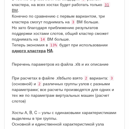
кластера, на всех хостах будет работать только
31
ВМ
.
Конечно по сравнению с первым вариантом, три
кластера смогут поднимать на
ВМ больше.
3
Но зато благодаря приближению результатов
поддержки хостами слотов, общий кластер сможет
поднимать на
ВМ больше.
14
Теперь экономия в
будет при использовании
13%
одного кластера
HA
.
Перечень параметров из файла .xls и их описание
При расчетах в файле .xlsбыло взято
варианта:
2
3
(основной) и
различных группы узлов с разными
2
параметрами; все расчеты производятся для одних и
тех же по параметрам виртуальных машин (расчет
слотов)
Хосты А, B, C – узлы с одинаковыми характеристиками
выделены в три группы.
Основной и единственной характеристикой узла