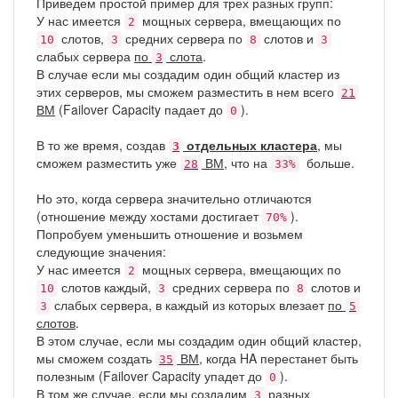
Приведем простой пример для трех разных групп:
У нас имеется
мощных сервера, вмещающих по
2
слотов,
средних сервера по
слотов и
10
3
8
3
слабых сервера
по
слота
.
3
В случае если мы создадим один общий кластер из
этих серверов, мы сможем разместить в нем всего
21
ВМ
(Failover Capacity падает до
).
0
В то же время, создав
отдельных кластера
, мы
3
сможем разместить уже
ВМ
, что на
больше.
28
33%
Но это, когда сервера значительно отличаются
(отношение между хостами достигает
).
70%
Попробуем уменьшить отношение и возьмем
следующие значения:
У нас имеется
мощных сервера, вмещающих по
2
слотов каждый,
средних сервера по
слотов и
10
3
8
слабых сервера, в каждый из которых влезает
по
3
5
слотов
.
В этом случае, если мы создадим один общий кластер,
мы сможем создать
ВМ
, когда HA перестанет быть
35
полезным (Failover Capacity упадет до
).
0
В том же случае, если мы создадим
разных
3