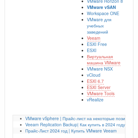
VMware Horizon 8
VMware vSAN
Workspace ONE
VMware для
учебных
заведений
Veeam
ESXI Free
ESXI
Виртуальная
машина VMware
VMware NSX
vCloud
ESXI 6.7
ESXI Server
VMware Tools
vRealize
VMware vSphere | Прайс-лист на некоторые позиции на
Veeam Replication Backup| Как купить в 2024 году?
Прайс-Лист 2024 год | Купить VMware Veeam