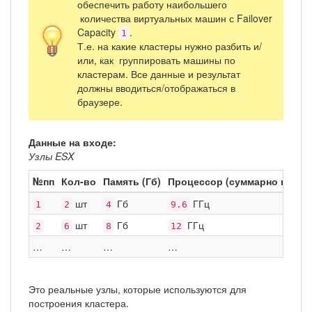
обеспечить работу наибольшего
количества виртуальных машин с Failover
Capacity
.
1
Т.е. на какие кластеры нужно разбить и/
или, как группировать машины по
кластерам. Все данные и результат
должны вводиться/отображаться в
браузере.
Данные на входе:
Узлы ESX
№пп
Кол-во
Память (Гб)
Процессор (суммарно в ГГц)
шт
Гб
ГГц
1
2
4
9.6
шт
Гб
ГГц
2
6
8
12
…
…
…
…
Это реальные узлы, которые используются для
построения кластера.