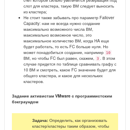
счет которой сильно увеличится резервация под
слот для кластера, такую ВМ следует выносить
из кластера;
Не стоит также забывать про параметр Failover
Capacity: нам не всегда нужно создание
максимально возможного числа ВМ,
максимально возможное число, это
максимальное количество ВМ, когда HA еще
будет работать, то есть FC больше нуля. Но
может понадобиться создание, например
10
ВМ, но чтобы FC был равен, скажем,
. В этом
3
случае придется по таблице сравнивать графу с
10 ВМ и смотреть, какое FC значение будет для
общего кластера, и какое для нескольких
кластеров.
Задание активистам VMware с программистским
бэкграундом
Задача:
Определить, как организовать
кластер/кластеры таким образом, чтобы