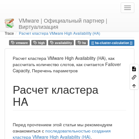
VMware | Официальный партнер |
Виртуализация
Home
You are here
Trace
Расчет кластера VMware High Availability (HA)
vmware
high
availability
ha
ha-cluster-calculation
Расчет кластера VMware High Availability (HA), как
рассчитать количество слотов, как считается Failover
Capacity, Перечень параметров
Расчет кластера
HA
Перед прочтением этой статьи мы рекомендуем
ознакомиться с
последовательностью создания
кластера VMware High Availability (HA)
.