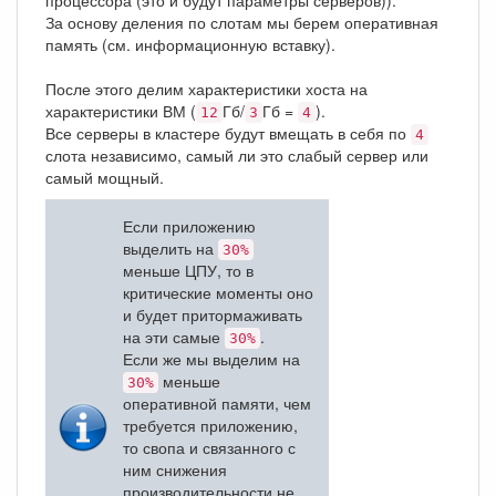
процессора (это и будут параметры серверов)).
За основу деления по слотам мы берем оперативная
память (см. информационную вставку).
После этого делим характеристики хоста на
характеристики ВМ (
Гб/
Гб =
).
12
3
4
Все серверы в кластере будут вмещать в себя по
4
слота независимо, самый ли это слабый сервер или
самый мощный.
Если приложению
выделить на
30%
меньше ЦПУ, то в
критические моменты оно
и будет притормаживать
на эти самые
.
30%
Если же мы выделим на
меньше
30%
оперативной памяти, чем
требуется приложению,
то свопа и связанного с
ним снижения
производительности не