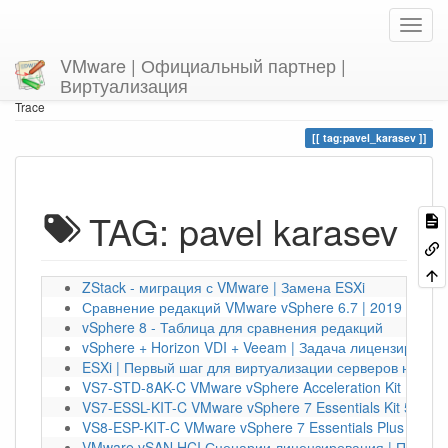
VMware | Официальный партнер |
Виртуализация
Home
You are here
tag
pavel_karasev
Trace
tag:pavel_karasev
TAG: pavel karasev
ZStack - миграция с VMware | Замена ESXi
Сравнение редакций VMware vSphere 6.7 | 2019 год
vSphere 8 - Таблица для сравнения редакций
vSphere + Horizon VDI + Veeam | Задача лицензирован
ESXi | Первый шаг для виртуализации серверов на 2024
VS7-STD-8AK-C VMware vSphere Acceleration Kit | 8370
VS7-ESSL-KIT-C VMware vSphere 7 Essentials Kit 57015
VS8-ESP-KIT-C VMware vSphere 7 Essentials Plus | 489
VMware vSAN HCI Сценарии лицензирования | ПРОМО