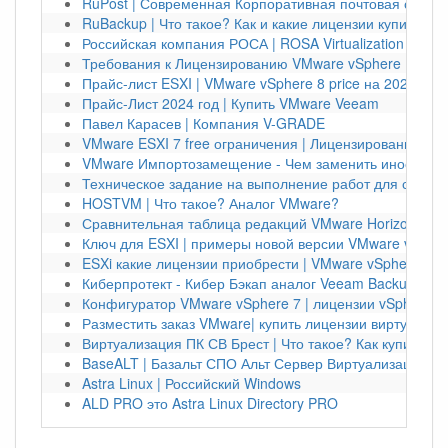
RuPost | Современная Корпоративная почтовая систе
RuBackup | Что такое? Как и какие лицензии купить?
Российская компания РОСА | ROSA Virtualization
Требования к Лицензированию VMware vSphere ESXi | 
Прайс-лист ESXI | VMware vSphere 8 price на 2024 год
Прайс-Лист 2024 год | Купить VMware Veeam
Павел Карасев | Компания V-GRADE
VMware ESXI 7 free ограничения | Лицензирование vS
VMware Импортозамещение - Чем заменить иностран
Техническое задание на выполнение работ для создан
HOSTVM | Что такое? Аналог VMware?
Сравнительная таблица редакций VMware Horizon
Ключ для ESXI | примеры новой версии VMware vSpher
ESXi какие лицензии приобрести | VMware vSphere Kub
Киберпротект - Кибер Бэкап аналог Veeam Backup
Конфигуратор VMware vSphere 7 | лицензии vSphere
Разместить заказ VMware| купить лицензии виртуализа
Виртуализация ПК СВ Брест | Что такое? Как купить?
BaseALT | Базальт СПО Альт Сервер Виртуализации
Astra Linux | Российский Windows
ALD PRO это Astra Linux Directory PRO