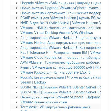
Upgrade VMware vSAN лицензии | Апгрейд Сценарии 
Прайс-лист на Upgrade VMware vSphere| Купить Upgra
Прайс-лист на Сертификат | Техническая поддержка 
PCoIP клиент для VMware Horizon | Купить PC-over-IP 
NVIDIA для ВИРТУАЛИЗАЦИИ | VMware Horizon VDI Virt
VMware - НМЦК (Начальная (максимальная) Цена Конт
VMware Virtual Desktop Access VDA Windows
Лицензирование VMware Horizon 8 | цена покупки
VMware Horizon Apps виртуальные приложения на люб
Лицензирование VMware Horizon 8| Как лицензии прио
Fault Tolerance FT - Резервная копия ВМ | VMware
VMware Cloud Foundation - построение гибридного обл
АРМ VMware | Технические требования рабочих мест
Купить VMware для конкурса до 300000 руб | 44-ФЗ V
VMware Казахстан - Купить vSphere ESXI 8
Российская виртуализация | Что же выбрать? Как купит
Veeam | Backup
VCS8-FND-C|Лицензия VMware vCenter Server Foundat
VCS7-FND-C|Лицензия VMware vCenter Server Foundati
Переход на 7 версию VMware vSphere | Upgrade vSphe
VMware лицензионный ключ
Termidesk | VDI виртуальных рабочих мест