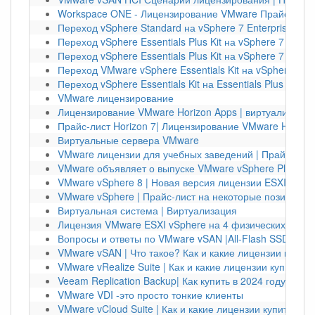
Workspace ONE - Лицензирование VMware Прайс-лист
Переход vSphere Standard на vSphere 7 Enterprise Plus
Переход vSphere Essentials Plus Kit на vSphere 7 Stand
Переход vSphere Essentials Plus Kit на vSphere 7 Enterp
Переход VMware vSphere Essentials Kit на vSphere 7 S
Переход vSphere Essentials Kit на Essentials Plus |Upg
VMware лицензирование
Лицензирование VMware Horizon Apps | виртуализаци
Прайс-лист Horizon 7| Лицензирование VMware Horizon
Виртуальные сервера VMware
VMware лицензии для учебных заведений | Прайс-лист
VMware объявляет о выпуске VMware vSphere Platinum 
VMware vSphere 8 | Новая версия лицензии ESXI 8
VMware vSphere | Прайс-лист на некоторые позиции на
Виртуальная система | Виртуализация
Лицензия VMware ESXI vSphere на 4 физических серв
Вопросы и ответы по VMware vSAN |All-Flash SSD DRS
VMware vSAN | Что такое? Как и какие лицензии купить
VMware vRealize Suite | Как и какие лицензии купить?
Veeam Replication Backup| Как купить в 2024 году?
VMware VDI -это просто тонкие клиенты
VMware vCloud Suite | Как и какие лицензии купить?