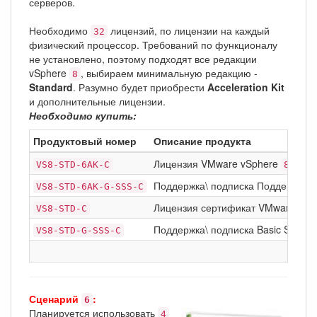
серверов.
Необходимо
лицензий, по лицензии на каждый
32
физический процессор. Требований по функционалу
не установлено, поэтому подходят все редакции
vSphere
, выбираем минимальную редакцию -
8
Standard
. Разумно будет приобрести
Acceleration Kit
и дополнительные лицензии.
Необходимо купить:
Продуктовый номер
Описание продукта
Лицензия VMware vSphere
Stan
VS8-STD-6AK-C
8
Поддержка\ подписка Поддержка\ п
VS8-STD-6AK-G-SSS-C
Лицензия сертификат VMware vSp
VS8-STD-C
Поддержка\ подписка Basic Support
VS8-STD-G-SSS-C
Сценарий
:
6
Планируется использовать
4