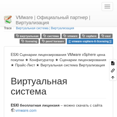
VMware | Официальный партнер |
Виртуализация
Home
You are here
Trace
Виртуальная система | Виртуализация
виртуальная
система
vmware
vsphere
esxi
licensing
pavel karasev
vmware-vsphere-6-licensing
ESXi Сценарии лицензирования VMware vSphere цена
покупки ★ Конфигуратор ★ Сценарии лицензирования
★ Прайс-Лист ★ Виртуальная система Виртуализация
Виртуальная
система
ESXI бесплатная лицензия
– можно скачать с сайта
vmware.com