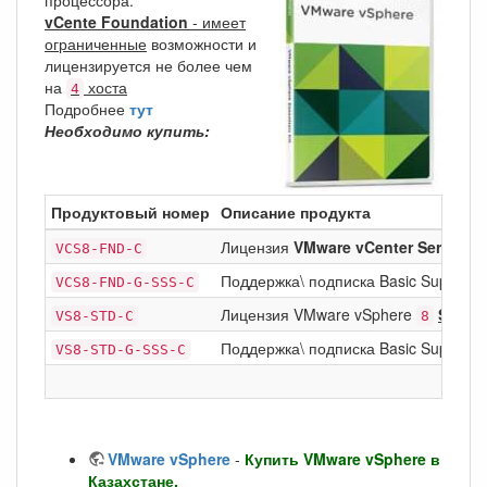
vCente Foundation
- имеет
ограниченные
возможности и
лицензируется не более чем
на
хоста
4
Подробнее
тут
Необходимо купить:
Продуктовый номер
Описание продукта
Лицензия
VMware vCenter Server
VCS8-FND-C
8
Поддержка\ подписка Basic Support/S
VCS8-FND-G-SSS-C
Лицензия VMware vSphere
Stand
VS8-STD-C
8
Поддержка\ подписка Basic Support/
VS8-STD-G-SSS-C
VMware vSphere
-
Купить VMware vSphere в
Казахстане.