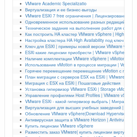
VMware Academic Specializatio
Виртуализация и ее бизнес-выгоды
VMware ESXI 7 free ограничения | Лицензирование vS
Одновременное использование разных редакций vSph
Техническое задание на выполнение работ для создан
Как построить HA кластер VMware vSphere | High Availab
Настройка кластера HA High Availability под ключ | VMw
Ключ для ESXI | примеры новой версии VMware vSpher
ESXi какие лицензии приобрести | VMware vSphere Kub
Наличие комплектации VMware vSphere | vMotion
Использование vMotion в процессе миграции | Veeam 
Горячее перемещение перемещение vMotion с помощ
План миграции с серверов ESX на ESXi | VMware
Миграция с ESX на ESXi | Пошаговые действия
Установка гипервизор VMware ESXi | Storage vMotion
Управление профилями Host Profiles | VMware vSphere
VMware ESXi - какой гипервизор выбрать | Миграция
Виртуализация для высших учебных заведений | VMwa
Обновление VMware vSphere|Download Hypervisor ESXi
Антивирусная защита в VMware Horizon | Antivirus
Купить лицензии VMware vSphere
Разместить заказ VMware| купить лицензии виртуализа