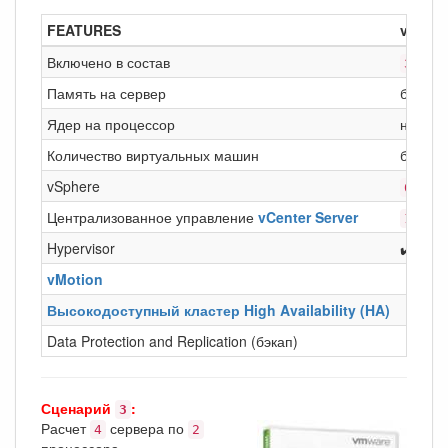
FEATURES
vSphe
Включено в состав
сер
3
Память на сервер
без ог
Ядер на процессор
не бол
Количество виртуальных машин
без ог
vSphere
CPU
6
Централизованное управление
vCenter Server
inst
1
Hypervisor
✔️
vMotion
Высокодоступный кластер High Availability (HA)
Data Protection and Replication (бэкап)
Сценарий
:
3
Расчет
сервера по
4
2
процессора.