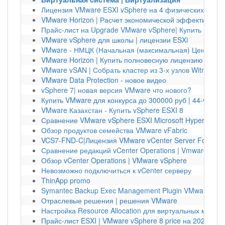
Лицензия VMware ESXI vSphere на 4 физических серв
VMware Horizon | Расчет экономической эффективност
Прайс-лист на Upgrade VMware vSphere| Купить Upgra
VMware vSphere для школы | лицензии ESXi
VMware - НМЦК (Начальная (максимальная) Цена Конт
VMware Horizon | Купить полновесную лицензию
VMware vSAN | Собрать кластер из 3-х узлов Witness v
VMware Data Protection - новое видео
vSphere 7| новая версия VMware что нового?
Купить VMware для конкурса до 300000 руб | 44-ФЗ V
VMware Казахстан - Купить vSphere ESXI 8
Сравнение VMware vSphere ESXI Microsoft Hyper-V и Cit
Обзор продуктов семейства VMware vFabric
VCS7-FND-C|Лицензия VMware vCenter Server Foundati
Сравнение редакций vCenter Operations | Vmware vCen
Обзор vCenter Operations | VMware vSphere
Невозможно подключиться к vCenter серверу
ThinApp promo
Symantec Backup Exec Management Plugin VMware vSph
Отраслевые решения | решения VMware
Настройка Resource Allocation для виртуальных маши
Прайс-лист ESXI | VMware vSphere 8 price на 2024 год