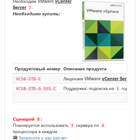
Необходим VMware
vCenter
Server
.
7
Необходимо купить:
Продуктовый номер
Описание продукта
Лицензия VMware
vCenter Server
VCS8-STD-C
8
Поддержка\ подписка на
год Basic
VCS8-STD-G-SSS-C
1
Сценарий
:
8
Планируется использовать
сервера по
3
4
процессора в каждом.
Запросите у нас расчет