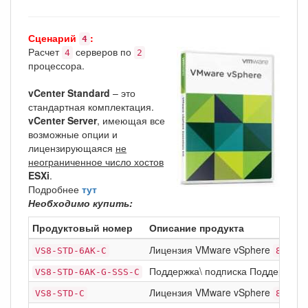
Сценарий
:
4
Расчет
серверов по
4
2
процессора.
vCenter Standard
– это
стандартная комплектация.
vCenter Server
, имеющая все
возможные опции и
лицензирующаяся
не
неограниченное число хостов
ESXi
.
Подробнее
тут
Необходимо купить:
Продуктовый номер
Описание продукта
Лицензия VMware vSphere
Stan
VS8-STD-6AK-C
8
Поддержка\ подписка Поддержка\ п
VS8-STD-6AK-G-SSS-C
Лицензия VMware vSphere
Stan
VS8-STD-C
8