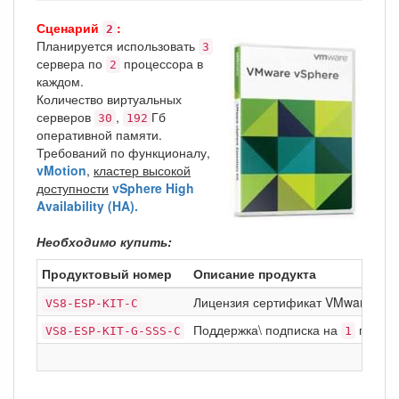
Сценарий
:
2
Планируется использовать
3
сервера по
процессора в
2
каждом.
Количество виртуальных
серверов
,
Гб
30
192
оперативной памяти.
Требований по функционалу,
vMotion
,
кластер высокой
доступности
vSphere High
Availability (HA).
Необходимо купить:
Продуктовый номер
Описание продукта
Лицензия сертификат VMware vSp
VS8-ESP-KIT-C
Поддержка\ подписка на
год Ba
VS8-ESP-KIT-G-SSS-C
1