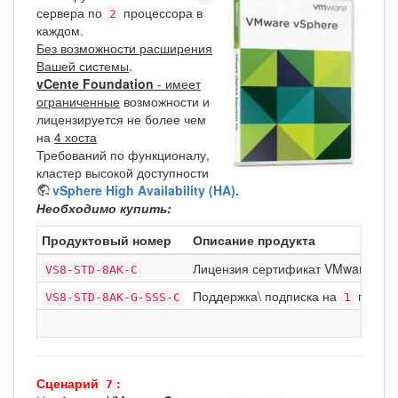
сервера по
процессора в
2
каждом.
Без возможности расширения
Вашей системы
.
vCente Foundation
- имеет
ограниченные
возможности и
лицензируется не более чем
на
4 хоста
Требований по функционалу,
кластер высокой доступности
vSphere High Availability (HA).
Необходимо купить:
Продуктовый номер
Описание продукта
Лицензия сертификат VMware vSp
VS8-STD-8AK-C
Поддержка\ подписка на
год Bas
VS8-STD-8AK-G-SSS-C
1
Сценарий
:
7