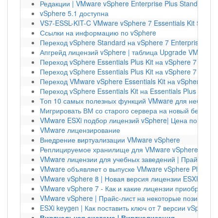
Редакции | VMware vSphere Enterprise Plus Standard
vSphere 5.1 доступна
VS7-ESSL-KIT-C VMware vSphere 7 Essentials Kit 57015
Ссылки на информацию по vSphere
Переход vSphere Standard на vSphere 7 Enterprise Plus
Апгрейд лицензий vSphere | таблица Upgrade VMware
Переход vSphere Essentials Plus Kit на vSphere 7 Stand
Переход vSphere Essentials Plus Kit на vSphere 7 Enterp
Переход VMware vSphere Essentials Kit на vSphere 7 S
Переход vSphere Essentials Kit на Essentials Plus |Upg
Топ 10 самых полезных функций VMware для небольш
Мигрировать ВМ со старого сервера на новый без вык
VMware ESXi подбор лицензий vSphere| Цена покупки
VMware лицензирование
Внедрение виртуализации VMware vSphere
Реплицируемое хранилище для VMware vSphere 6.7 на 
VMware лицензии для учебных заведений | Прайс-лист
VMware объявляет о выпуске VMware vSphere Platinum 
VMware vSphere 8 | Новая версия лицензии ESXI 8
VMware vSphere 7 - Как и какие лицензии приобрести |
VMware vSphere | Прайс-лист на некоторые позиции на
ESXi keygen | Как поставить ключ от 7 версии vSphere н
Виртуальная система | Виртуализация